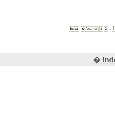
Index
� Anterior
1
2
...
2
� inde