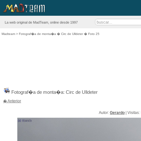
La web original de MadTeam, online desde 1997
Madteam
>
Fotograf�a de monta�a
�
Circ de Ulldeter
� Foto 25
Fotograf�a de monta�a: Circ de Ulldeter
� Anterior
Autor:
Gerardo
| Visitas: