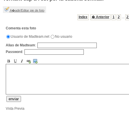
A�adir/Editar pie de foto
Index
� Anterior
1
2
...
2
Comenta esta foto
Usuario de Madteam.net
No usuario
Alias de Madteam
:
Password
:
Vista Previa