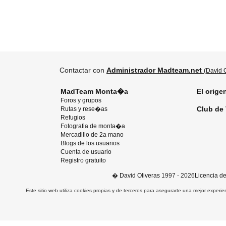
Contactar con
Administrador Madteam.net
(David O
MadTeam Monta�a
El orige
Foros y grupos
Club de 
Rutas y rese�as
Refugios
Fotografia de monta�a
Mercadillo de 2a mano
Blogs de los usuarios
Cuenta de usuario
Registro gratuito
�
David Oliveras
1997 - 2026
Licencia d
Este sitio web utiliza cookies propias y de terceros para asegurarte una mejor experie