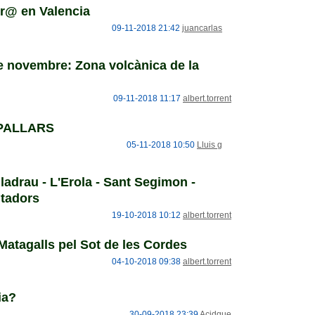
@ en Valencia
09-11-2018 21:42
juancarlas
e novembre: Zona volcànica de la
09-11-2018 11:17
albert.torrent
PALLARS
05-11-2018 10:50
Lluis g
iladrau - L'Erola - Sant Segimon -
ntadors
19-10-2018 10:12
albert.torrent
 Matagalls pel Sot de les Cordes
04-10-2018 09:38
albert.torrent
ia?
30-09-2018 23:39
Acidque