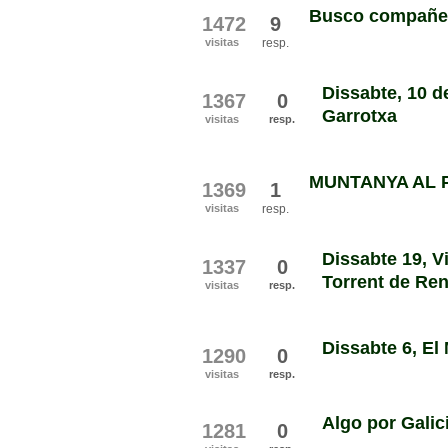
Busco compañer
1472
9
visitas
resp.
Dissabte, 10 d
1367
0
Garrotxa
visitas
resp.
MUNTANYA AL 
1369
1
visitas
resp.
Dissabte 19, V
1337
0
Torrent de Re
visitas
resp.
Dissabte 6, El
1290
0
visitas
resp.
Algo por Galic
1281
0