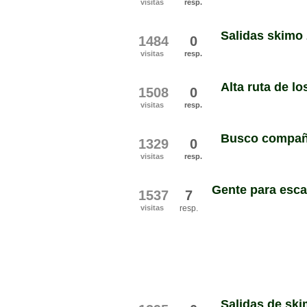
visitas
resp.
Salidas skimo 
1484
0
visitas
resp.
Alta ruta de lo
1508
0
visitas
resp.
Busco compañ
1329
0
visitas
resp.
Gente para esca
1537
7
visitas
resp.
Salidas de sk