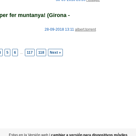
 per fer muntanya! (Girona -
28-09-2018 13:11
albert.torrent
4
5
6
...
117
118
Next »
Estas en la Versión web |
cambiar a versión para dispositivos móviles