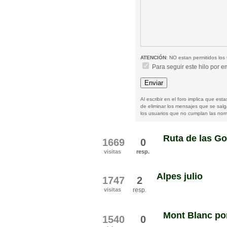
ATENCIÓN
: NO estan permitidos los 
Para seguir este hilo por e
Al escribir en el foro implica que es
de eliminar los mensajes que se sal
los usuarios que no cumplan las norm
Ruta de las Go
1669
0
visitas
resp.
Alpes julio
1747
2
visitas
resp.
Mont Blanc por
1540
0