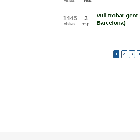
visitas
resp.
Vull trobar gent
1445
3
Barcelona)
visitas
resp.
1
2
3