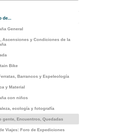
o de...
ña General
, Ascensiones y Condiciones de la
aña
ada
ain Bike
Ferratas, Barrancos y Espeleología
ca y Material
aña con niños
aleza, ecología y fotografía
 gente, Encuentros, Quedadas
de Viajes: Foro de Expediciones