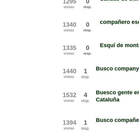
1295
0
visitas
resp.
compañero esc
1340
0
visitas
resp.
Esquí de monta
1335
0
visitas
resp.
Busco companys
1440
1
visitas
resp.
Buesco gente en
1532
4
Cataluña
visitas
resp.
Busco compañer
1394
1
visitas
resp.