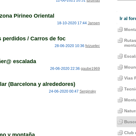
12-06-2021 20:51
turbinas
zona Pirineo Oriental
Ir al for
18-10-2020 17:44
Jansen
Monta
s perdidos / Carros de foc
Rutas
mont
28-06-2020 10:36
fvizuetec
Escal
er@ escalada
Mount
26-06-2020 22:36
gaube1969
Vias 
lar (Barcelona y alrededores)
Tecni
24-06-2020 00:47
Serginsky
Mont
Natur
Busco
Club 
imo y montaña