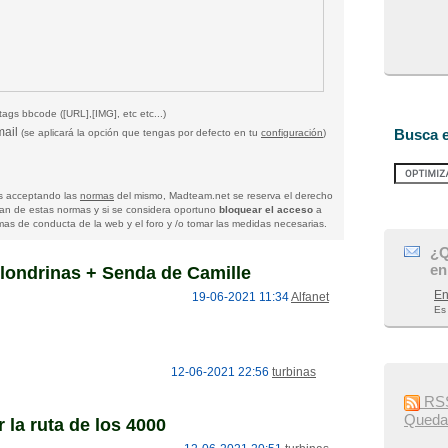
tags bbcode ([URL],[IMG], etc etc...)
mail
Busca e
(se aplicará la opción que tengas por defecto en tu
configuración
)
tas acceptando las
normas
del mismo, Madteam.net se reserva el derecho
gan de estas normas y si se considera oportuno
bloquear el acceso
a
as de conducta de la web y el foro y /o tomar las medidas necesarias.
¿Q
en
londrinas + Senda de Camille
En
19-06-2021 11:34
Alfanet
Es
12-06-2021 22:56
turbinas
RSS
Queda
 la ruta de los 4000