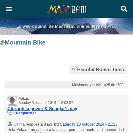
La web original de MadTeam, online desde 1997
Mountain Bike
Escribir Nuevo Tema
Mostrando posts21 a25 de1702
Pekas
Sunday 5 october 2014 - 12:08:57
Clorophila power & Senglar's day
1 Respuestas
Última respuesta
Xavi_btt
Saturday 18 october 2014 - 21:13
Hola Pekas, me apunté a la salida, pero finalmente la disponibilidad