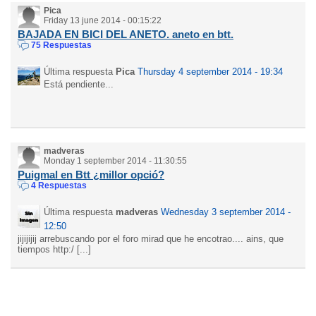
Pica
Friday 13 june 2014 - 00:15:22
BAJADA EN BICI DEL ANETO. aneto en btt.
75 Respuestas
Última respuesta
Pica
Thursday 4 september 2014 - 19:34
Está pendiente...
madveras
Monday 1 september 2014 - 11:30:55
Puigmal en Btt ¿millor opció?
4 Respuestas
Última respuesta
madveras
Wednesday 3 september 2014 -
12:50
jijijijij arrebuscando por el foro mirad que he encotrao.... ains, que
tiempos http:/ [...]