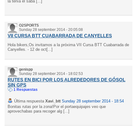
la tenía el sába [...]
O2SPORTS
Sunday 28 september 2014 - 20:05:08
VII CURSA BTT CUABARRADA DE CANYELLES
Hola bikers,Os invitamos a la próxima VII Cursa BTT Cuabarrada de
Canyelles. - 12 de oct[...]
genispp
Sunday 28 september 2014 - 18:02:53
RUTES EN BICI POR LOS ALREDEDORES DE GÓSOL
SIN GPS
1 Respuestas
Última respuesta
Xavi_btt
Sunday 28 september 2014 - 18:54
Bonitas rutas por la zona!Por el portaequipajes veo que
aprovechabas para recoger alg [...]