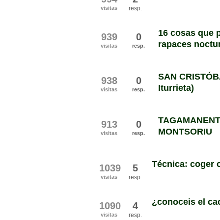
visitas
resp.
16 cosas que p
939
0
rapaces noctu
visitas
resp.
SAN CRISTÓBA
938
0
Iturrieta)
visitas
resp.
TAGAMANENT,
913
0
MONTSORIU
visitas
resp.
Técnica: coger 
1039
5
visitas
resp.
¿conoceis el ca
1090
4
visitas
resp.