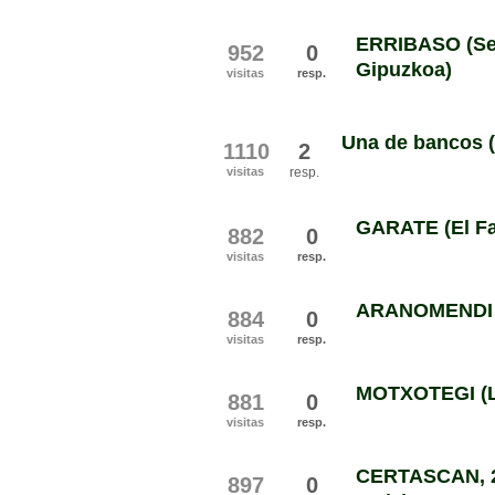
ERRIBASO (Seg
952
0
Gipuzkoa)
visitas
resp.
Una de bancos (
1110
2
visitas
resp.
GARATE (El Fa
882
0
visitas
resp.
ARANOMENDI (
884
0
visitas
resp.
MOTXOTEGI (La
881
0
visitas
resp.
CERTASCAN, 2.8
897
0