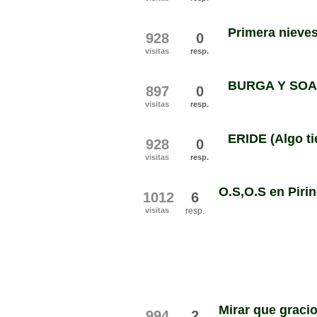
Primera nieve
928
0
visitas
resp.
BURGA Y SOAL
897
0
visitas
resp.
ERIDE (Algo ti
928
0
visitas
resp.
O.S,O.S en Piri
1012
6
visitas
resp.
Mirar que gracio
994
2