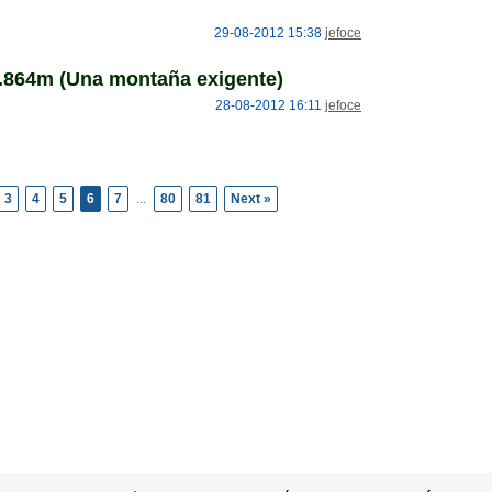
29-08-2012 15:38
jefoce
864m (Una montaña exigente)
28-08-2012 16:11
jefoce
3
4
5
6
7
...
80
81
Next »