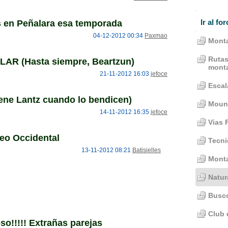
Ir al for
s en Peñalara esa temporada
04-12-2012 00:34
Paxmao
Monta
Rutas
AR (Hasta siempre, Beartzun)
mont
21-11-2012 16:03
jefoce
Escal
ene Lantz cuando lo bendicen)
Mount
14-11-2012 16:35
jefoce
Vias 
neo Occidental
Tecni
13-11-2012 08:21
Batisielles
Mont
Natur
Busco
Club 
so!!!!! Extrañas parejas