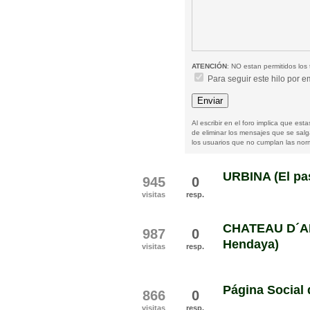
ATENCIÓN
: NO estan permitidos los 
Para seguir este hilo por e
Al escribir en el foro implica que es
de eliminar los mensajes que se sal
los usuarios que no cumplan las norm
URBINA (El pa
945
0
visitas
resp.
CHATEAU D´AB
987
0
Hendaya)
visitas
resp.
Página Socia
866
0
visitas
resp.