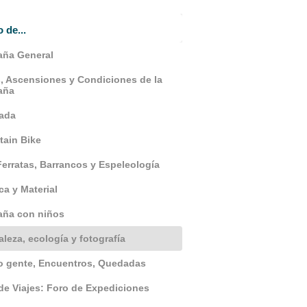
o de...
ña General
, Ascensiones y Condiciones de la
aña
ada
ain Bike
Ferratas, Barrancos y Espeleología
ca y Material
aña con niños
aleza, ecología y fotografía
 gente, Encuentros, Quedadas
de Viajes: Foro de Expediciones