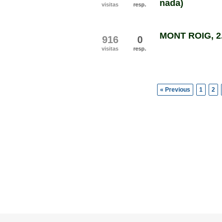
nada)
visitas
resp.
MONT ROIG, 2.
916
0
visitas
resp.
« Previous
1
2