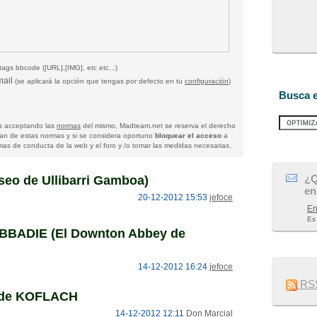
tags bbcode ([URL],[IMG], etc etc...)
mail
(se aplicará la opción que tengas por defecto en tu
configuración
)
Busca e
tas acceptando las
normas
del mismo, Madteam.net se reserva el derecho
gan de estas normas y si se considera oportuno
bloquear el acceso
a
as de conducta de la web y el foro y /o tomar las medidas necesarias.
¿Q
seo de Ullibarri Gamboa)
en
20-12-2012 15:53
jefoce
En
Es
BADIE (El Downton Abbey de
14-12-2012 16:24
jefoce
RSSN
l de KOFLACH
14-12-2012 12:11
Don Marcial