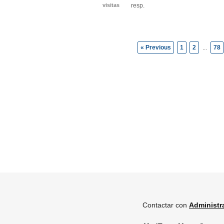
visitas
resp.
« Previous
1
2
...
78
Contactar con
Administr