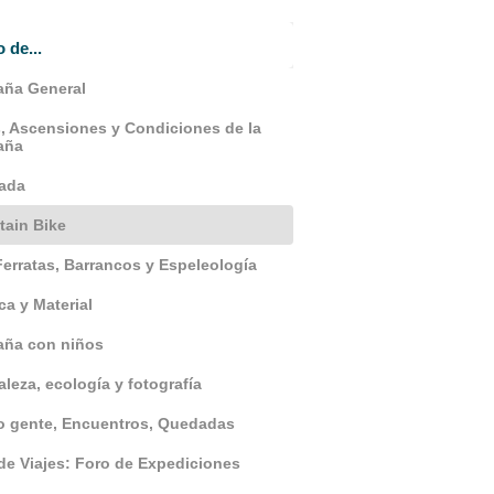
o de...
ña General
, Ascensiones y Condiciones de la
aña
ada
ain Bike
Ferratas, Barrancos y Espeleología
ca y Material
aña con niños
aleza, ecología y fotografía
 gente, Encuentros, Quedadas
de Viajes: Foro de Expediciones