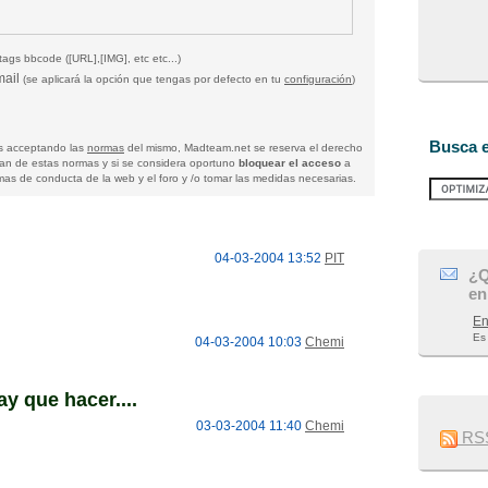
tags bbcode ([URL],[IMG], etc etc...)
mail
(se aplicará la opción que tengas por defecto en tu
configuración
)
Busca e
tas acceptando las
normas
del mismo, Madteam.net se reserva el derecho
gan de estas normas y si se considera oportuno
bloquear el acceso
a
as de conducta de la web y el foro y /o tomar las medidas necesarias.
04-03-2004 13:52
PIT
¿Q
en
En
Es
04-03-2004 10:03
Chemi
y que hacer....
03-03-2004 11:40
Chemi
RSS