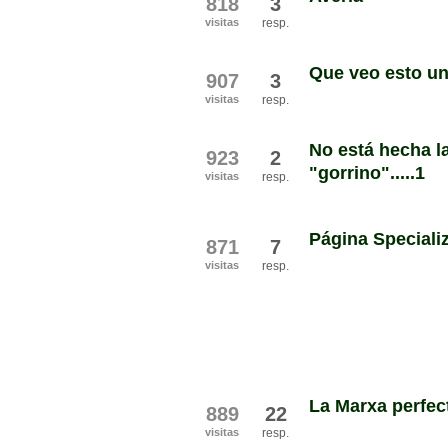
818
3
visitas
resp.
Que veo esto un 
907
3
visitas
resp.
No está hecha la
923
2
"gorrino".....1
visitas
resp.
Página Specialize
871
7
visitas
resp.
La Marxa perfect
889
22
visitas
resp.