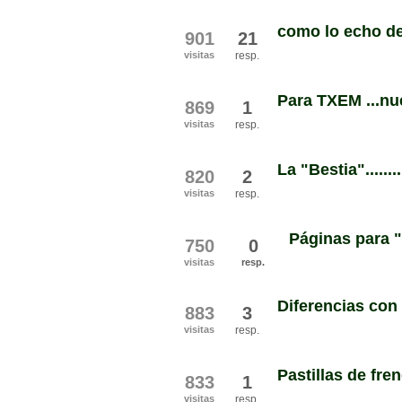
como lo echo d
901
21
visitas
resp.
Para TXEM ...nu
869
1
visitas
resp.
La "Bestia"........!
820
2
visitas
resp.
Páginas para "
750
0
visitas
resp.
Diferencias con
883
3
visitas
resp.
Pastillas de fre
833
1
visitas
resp.