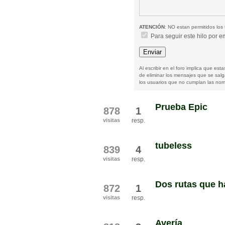
ATENCIÓN
: NO estan permitidos los 
Para seguir este hilo por e
Al escribir en el foro implica que es
de eliminar los mensajes que se sal
los usuarios que no cumplan las norm
Prueba Epic
878
1
visitas
resp.
tubeless
839
4
visitas
resp.
Dos rutas que ha
872
1
visitas
resp.
Avería