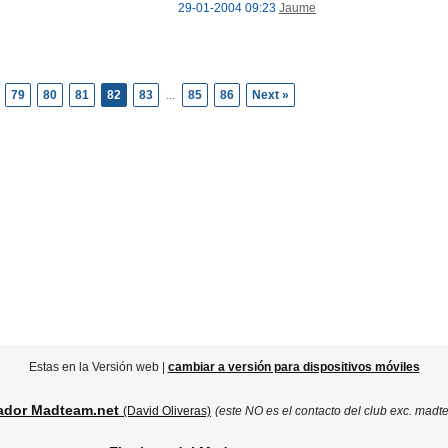
29-01-2004 09:23
Jaume
79
80
81
82
83
...
85
86
Next »
Estas en la Versión web |
cambiar a versión para dispositivos móviles
ador Madteam.net
(David Oliveras)
(este NO es el contacto del club exc. madt