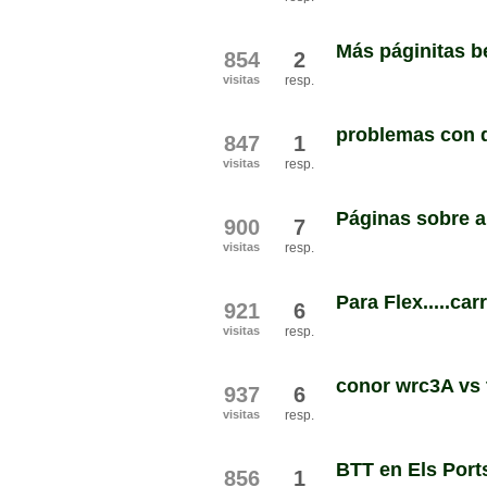
Más páginitas be
854
2
visitas
resp.
problemas con d
847
1
visitas
resp.
Páginas sobre a
900
7
visitas
resp.
Para Flex.....car
921
6
visitas
resp.
conor wrc3A vs 
937
6
visitas
resp.
BTT en Els Port
856
1